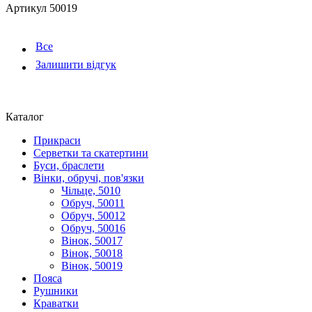
Артикул
50019
Все
Залишити відгук
Каталог
Прикраси
Серветки та скатертини
Буси, браслети
Вінки, обручі, пов'язки
Чільце, 5010
Обруч, 50011
Обруч, 50012
Обруч, 50016
Вінок, 50017
Вінок, 50018
Вінок, 50019
Пояса
Рушники
Краватки