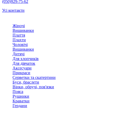
(050)929-75-62
Усі контакти
Жіночі
Вишиванки
Плаття
Плахти
Чоловічі
Вишиванки
Дитячі
Для хлопчиків
Для дівчаток
Аксесуари
Прикраси
Серветки та скатертини
Буси, браслети
Вінки, обручі, пов'язки
Пояса
Рушники
Краватки
Гердани