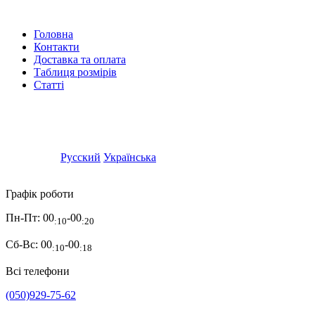
Головна
Контакти
Доставка та оплата
Таблиця розмірів
Статті
Русский
Українська
Графік роботи
Пн-Пт:
00
-00
:10
:20
Сб-Вс:
00
-00
:10
:18
Всі телефони
(050)929-75-62