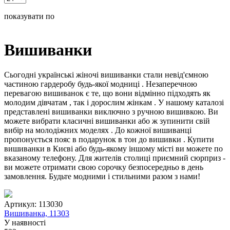
показувати по
Вишиванки
Сьогодні українські жіночі вишиванки стали невід'ємною
частиною гардеробу будь-якої модниці . Незаперечною
перевагою вишиванок є те, що вони відмінно підходять як
молодим дівчатам , так і дорослим жінкам . У нашому каталозі
представлені вишиванки виключно з ручною вишивкою. Ви
можете вибрати класичні вишиванки або ж зупинити свій
вибір на молодіжних моделях . До кожної вишиванці
пропонується пояс в подарунок в тон до вишивки . Купити
вишиванки в Києві або будь-якому іншому місті ви можете по
вказаному телефону. Для жителів столиці приємний сюрприз -
ви можете отримати свою сорочку безпосередньо в день
замовлення. Будьте модними і стильними разом з нами!
Артикул:
113030
Вишиванка, 11303
У наявності