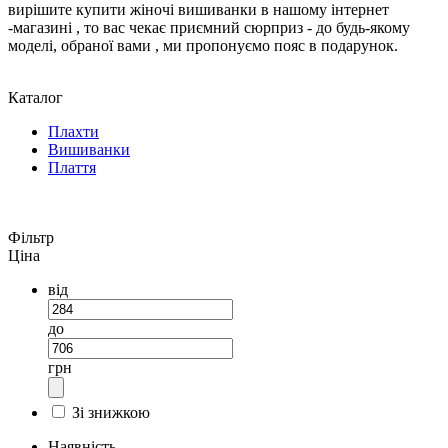
вирішите купити жіночі вишиванки в нашому інтернет
-магазині , то вас чекає приємний сюрприз - до будь-якому
моделі, обраної вами , ми пропонуємо пояс в подарунок.
Каталог
Плахти
Вишиванки
Плаття
Фільтр
Ціна
від
до
грн
Зі знижкою
Наявність