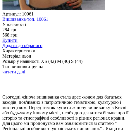
Артикул:
10061
Вишиванка-топ, 10061
У наявності
284
грн
568
грн
Купити
Додати до обраного
Характеристики
Матеріал
льон
Розмір у наявності
XS (42)
M (46)
S (44)
Тип вишивки
ручна
читати далі
Сьогодні жіноча вишиванка стала дрес -кодом для багатьох
заходів, пов'язаних з патріотичною тематикою, культурою і
мистецтвом. Перед тим як купити жіночу вишиванку в Києві
або будь-якому іншому місті , необхідно дізнатися більше про її
історію та етнографічні особливості в різних регіонах країни.
Для цього ми пропонуємо вам ознайомитися зі статтею "
Регіональні особливості українських вишиванок" . Якщо ви