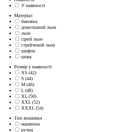
У наявності
Матеріал
бавовна
домотканий льон
льон
сірий льон
стрейчевий льон
шифон
шовк
Розмір у наявності
XS (42)
S (44)
M (46)
L (48)
XL (50)
XXL (52)
XXXL (54)
Тип вишивки
машинна
ручна