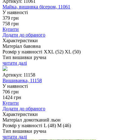
Артикул:
11061
Майка, вишивка бісером, 11061
У наявності
379
грн
758
грн
Купити
Додати до обраного
Характеристики
Матеріал
бавовна
Розмір у наявності
XXL (52)
XL (50)
Тип вишивки
ручна
читати далі
Артикул:
11158
Вишиванка, 11158
У наявності
706
грн
1424
грн
Купити
Додати до обраного
Характеристики
Матеріал
домотканий льон
Розмір у наявності
L (48)
M (46)
Тип вишивки
ручна
читати далі