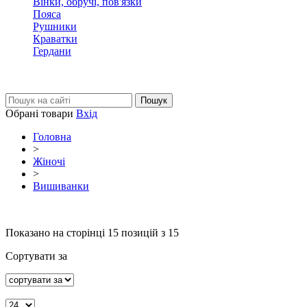
Вінки, обручі, пов'язки
Пояса
Рушники
Краватки
Гердани
Обрані товари
Вхід
Головна
>
Жіночі
>
Вишиванки
Показано на сторінці
15
позицій з 15
Сортувати за