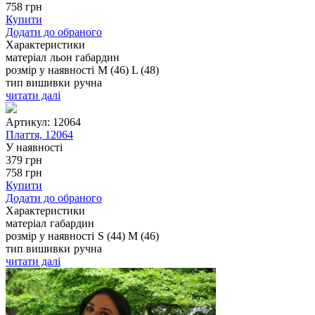
758
грн
Купити
Додати до обраного
Характеристики
матеріал
льон
габардин
розмір у наявності
M (46)
L (48)
тип вишивки
ручна
читати далі
Артикул:
12064
Плаття, 12064
У наявності
379
грн
758
грн
Купити
Додати до обраного
Характеристики
матеріал
габардин
розмір у наявності
S (44)
M (46)
тип вишивки
ручна
читати далі