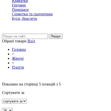
Краватки
Гердани
Прикраси
Серветки та скатертини
Буси, браслети
Обрані товари
Вхід
Головна
>
Жіночі
>
Плаття
Показано на сторінці
5
позицій з 5
Сортувати за