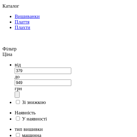
Каталог
Вишиванки
Плаття
Плахти
Фільтр
Ціна
від
до
грн
Зі знижкою
Наявність
У наявності
тип вишивки
машинна