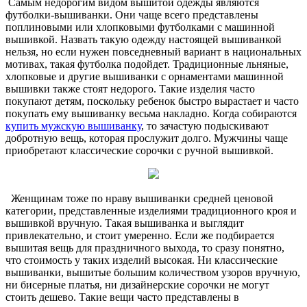
Самым недорогим видом вышитой одежды являются
футболки-вышиванки. Они чаще всего представлены
поплиновыми или хлопковыми футболками с машинной
вышивкой. Назвать такую одежду настоящей вышиванкой
нельзя, но если нужен повседневный вариант в национальных
мотивах, такая футболка подойдет. Традиционные льняные,
хлопковые и другие вышиванки с орнаментами машинной
вышивки также стоят недорого. Такие изделия часто
покупают детям, поскольку ребенок быстро вырастает и часто
покупать ему вышиванку весьма накладно. Когда собираются
купить мужскую вышиванку
, то зачастую подыскивают
добротную вещь, которая прослужит долго. Мужчины чаще
приобретают классические сорочки с ручной вышивкой.
Женщинам тоже по нраву вышиванки средней ценовой
категории, представленные изделиями традиционного кроя и
вышивкой вручную. Такая вышиванка и выглядит
привлекательно, и стоит умеренно. Если же подбирается
вышитая вещь для праздничного выхода, то сразу понятно,
что стоимость у таких изделий высокая. Ни классические
вышиванки, вышитые большим количеством узоров вручную,
ни бисерные платья, ни дизайнерские сорочки не могут
стоить дешево. Такие вещи часто представлены в